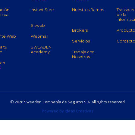
ación
Instant Sure
Nuestros Ramos
Transpar
ónica
de la
Informac
Sisweb
Brokers
Producto
nte Web
Webmail
Servicios
Contact
a tu
SWEADEN
ro
Academy
Trabaja con
Nosotros
en
t
© 2026 Sweaden Compañía de Seguros S.A. All rights reserved
Powered by Ideas Creativas