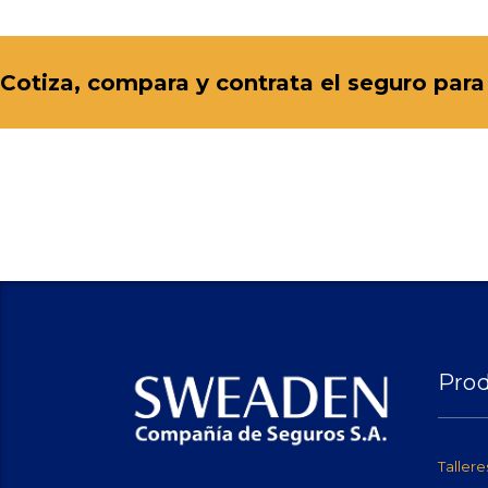
Cotiza, compara y contrata el seguro para i
Pro
Tallere