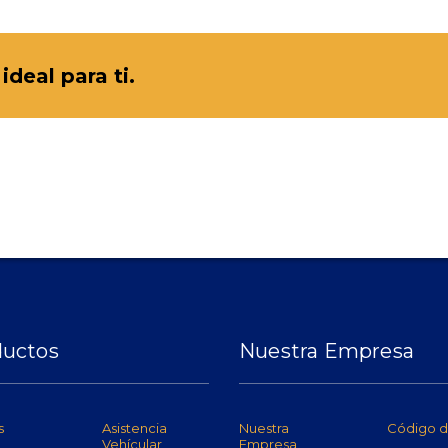
deal para ti.
ductos
Nuestra Empresa
s
Asistencia
Nuestra
Código d
Vehícular
Empresa