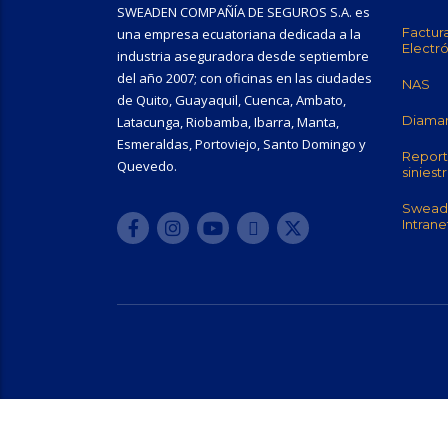
SWEADEN COMPAÑÍA DE SEGUROS S.A. es
Factur
una empresa ecuatoriana dedicada a la
Electr
industria aseguradora desde septiembre
del año 2007; con oficinas en las ciudades
NAS
de Quito, Guayaquil, Cuenca, Ambato,
Diama
Latacunga, Riobamba, Ibarra, Manta,
Esmeraldas, Portoviejo, Santo Domingo y
Report
Quevedo.
siniest
Swead
Intrane
Servicio 24/7
Reporta tu Siniestro