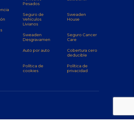
Pesados
encia
Seguro de
Sweaden
ión
Vehículos
House
Livianos
s
Sweaden
Seguro Cancer
Desgravamen
Care
o
Auto por auto
Cobertura cero
deducible
Política de
Política de
cookies
privacidad